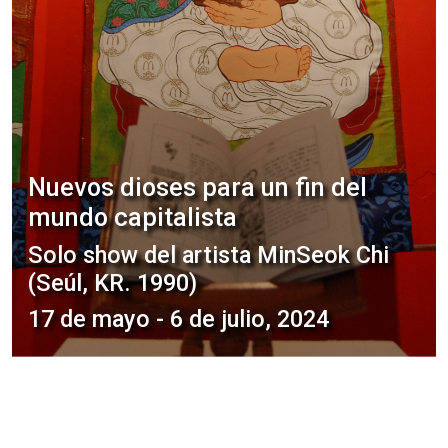
Nuevos dioses para un fin del
mundo capitalista
WEAK
Solo show del artista MinSeok Chi
Solo show del artista Gabriel
(Seúl, KR. 1990)
Lengeling (Gto., Mx. 1996)
Semana del Arte en Ciudad de
México
17 de mayo - 6 de julio, 2024
hasta el 2 de noviembre, 2024